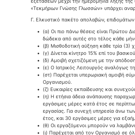
εξετάσεων μέχρι την ημερομηνία λήξης της
«Τεκμήριων Γνώσης Γλωσσών» υπάρχει αναρτ
Γ. Ελκυστικό πακέτο απολαβών, επιδομάτω
(α) Οι πιο πάνω θέσεις είναι Πρώτου Δι
δώδεκα από αυτές στο τέλος κάθε μήνα 
(β) Μισθοδοτική αύξηση κάθε τρία (3) 
(γ) Δίνεται κίνητρο 15% επί του βασικού
(δ) Αμοιβή σχετιζόμενη με την απόδοσ
(ε) Ο Ιατρικός Λειτουργός αναλόγως τη
(στ) Παρέχεται υπερωριακή αμοιβή σύμ
Οργανισμού.
(ζ) Ευκαιρίες εκπαίδευσης και συνεχο
(η) Η ετήσια άδεια ανάπαυσης παραχωρε
εργάσιμες μέρες κατά έτος σε περίπτ
εργασίας. Για συνεχή υπηρεσία άνω τω
έτος, και 30 εργάσιμες μέρες για εξαή
(θ) Οι εργαζόμενοι μπορούν να λαμβάν
(ι) Παρέχεται από τον Οργανισμό σε ό