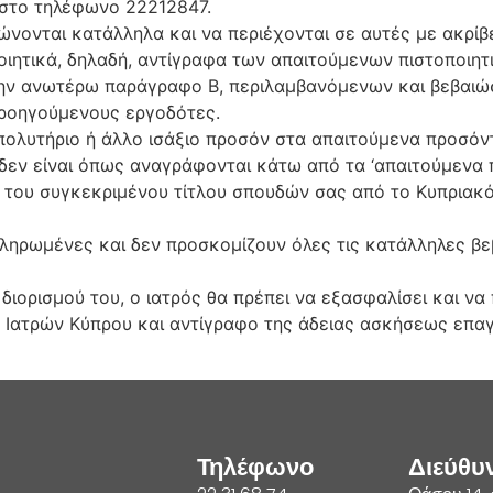
 στο τηλέφωνο 22212847.
ρώνονται κατάλληλα και να περιέχονται σε αυτές με ακρίβε
οιητικά, δηλαδή, αντίγραφα των απαιτούμενων πιστοποιητ
ν ανωτέρω παράγραφο Β, περιλαμβανόμενων και βεβαιώσ
προηγούμενους εργοδότες.
απολυτήριο ή άλλο ισάξιο προσόν στα απαιτούμενα προσόν
ς δεν είναι όπως αναγράφονται κάτω από τα ‘απαιτούμεν
 του συγκεκριμένου τίτλου σπουδών σας από το Κυπριακ
μπληρωμένες και δεν προσκομίζουν όλες τις κατάλληλες β
υ διορισμού του, ο ιατρός θα πρέπει να εξασφαλίσει και 
Ιατρών Κύπρου και αντίγραφο της άδειας ασκήσεως επαγ
Τηλέφωνο
Διεύθυ