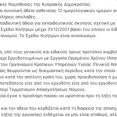
ικές Νομοθεσίες της Κυπριακής Δημοκρατίας.
αι συνολική άδεια ασθενείας 12 ημερολογιακών ημερών αν
πλήρεις απολαβές.
κπαιδευτική άδεια για εκπαιδευτικούς σκοπούς σχετική με
 Σχέδιο Κινήτρων μέχρι 31/12/2021 βάσει του οποίου οι Ειδ
ανισμού. Το Σχέδιο Κινήτρων είναι ανανεώσιμο.
ία, υπό τους γενικούς και ειδικούς όρους προτύπου συμβο
 περί Εργοδοτουμένων με Εργασία Ορισμένου Χρόνου (Απ
 του Οργανισμού Κρατικών Υπηρεσιών Υγείας (Γενικοί) Κα
ίας θεωρούνται ως δοκιμαστική περίοδος κατά την οποία
αιο κατά την απόλυτη κρίση του, χωρίς προειδοποίηση ή χ
ποτεδήποτε είτε από τον εργοδότη είτε από τον εργοδοτ
 περί Τερματισμού Απασχολήσεως Νόμους.
ποία έγινε η πρόσληψη παύσει να υφίσταται πριν τη λήξη
και την άδεια που κερδίζεται κατά τη διάρκεια της απασχ
λήξης της εργασίας) ενδέχεται να μην είναι σταθερό, αλ