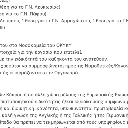
ση για το Γ.Ν. Λευκωσίας)
 για το Γ.Ν. Πάφου)
εμεσού, 1 θέση για το Γ.Ν. Αμμοχώστου, 1 θέση για το Γ.
ΙΙ)
ς του στα Νοσοκομεία του ΟΚΥπΥ.
τοιχεία για την εργασία που επιτελεί.
με την ειδικότητά του καθήκοντα του ανατεθούν.
ρεούται να συμμορφώνεται προς τις Νομοθετικές/Κανονιστ
υτές εφαρμόζονται στον Οργανισμό.
ών Κύπρου ή σε άλλη χώρα μέλους της Ευρωπαϊκής Ένωσ
ι πιστοποιητικού ειδικότητας ή/και εξειδίκευσης σύμφωνα
 και διοικητική ικανότητα, υπευθυνότητα, πρωτοβουλία κα
 καλή γνώση της Αγγλικής ή της Γαλλικής ή της Γερμανικ
πεδο θα πρέπει να τεκμηριώνεται από τους υποψηφίους 