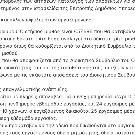
 υποβολής των αιτήσεων. Κατάλογος των αποδεκτών για 
ημένος στην ιστοσελίδα της Επιτροπής Δημόσιας Υπηρεσ
ν και άλλων ωφελημάτων εργαζομένων:
ορισμού. Ο ετήσιος μισθός είναι €57.696 που θα καταβάλλε
και η δέκατη τρίτη δόση αναλογεί στο δέκατο τρίτο μισθ
χρόνια όπως θα καθορίζεται από το Διοικητικό Συμβούλιο
 μισθού.
η που θα αποφασίζεται από το Διοικητικό Συμβούλιο του 
ς ειδικότητάς του και της τοποθέτησης του, αποζημιώνετα
φωνα με τις εκάστοτε αποφάσεις του Διοικητικού Συμβου
ύς επαγγελματικής ανάπτυξης.
ίται με πλήρεις απολαβές. Για συνεχή υπηρεσία μέχρι 10 
ωση πενθήμερης εβδομάδας εργασίας, και 24 εργάσιμες μ
ν 10 χρόνων, ο εργαζόμενος δικαιούται 25 εργάσιμες μέρ
μερη εβδομάδα εργασίας.
ουν προκαταβολικά την άδεια που δικαιούνται στο συγκεκ
λους τους εργαζόμενους άδεια μητρότητας, άδεια πατρότητ