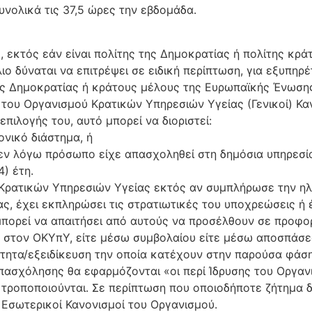
υνολικά τις 37,5 ώρες την εβδομάδα.
ό, εκτός εάν είναι πολίτης της Δημοκρατίας ή πολίτης κρ
λιο δύναται να επιτρέψει σε ειδική περίπτωση, για εξυπη
ης Δημοκρατίας ή κράτους μέλους της Ευρωπαϊκής Ένωσης
ης του Οργανισμού Κρατικών Υπηρεσιών Υγείας (Γενικοί) Κ
πιλογής του, αυτό μπορεί να διοριστεί:
νικό διάστημα, ή
 εν λόγω πρόσωπο είχε απασχοληθεί στη δημόσια υπηρεσί
) έτη.
 Κρατικών Υπηρεσιών Υγείας εκτός αν συμπλήρωσε την ηλι
ίας, έχει εκπληρώσει τις στρατιωτικές του υποχρεώσεις ή
μπορεί να απαιτήσει από αυτούς να προσέλθουν σε προφορ
ούν στον ΟΚΥπΥ, είτε μέσω συμβολαίου είτε μέσω αποσπάσ
κότητα/εξειδίκευση την οποία κατέχουν στην παρούσα φάση
ασχόλησης θα εφαρμόζονται «οι περί Ίδρυσης του Οργανι
 τροποποιούνται. Σε περίπτωση που οποιοδήποτε ζήτημα 
 Εσωτερικοί Κανονισμοί του Οργανισμού.