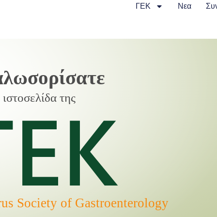
ΓΕΚ
Νεα
Συ